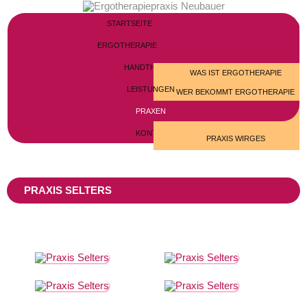
STARTSEITE
ERGOTHERAPIE
HANDTHERAPIE
WAS IST ERGOTHERAPIE
LEISTUNGEN
WER BEKOMMT ERGOTHERAPIE
WO FINDET ERGOTHERAPIE STATT
PRAXEN
KINDER / PÄDIATRIE
KONTAKT
NEUROLOGIE
PRAXIS WIRGES
GERIATRIE
PRAXIS SELTERS
ORTHOPÄDIE
PRAXIS SELTERS